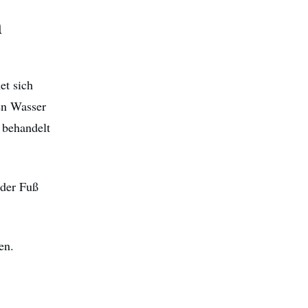
n
et sich
en Wasser
 behandelt
 der Fuß
en.