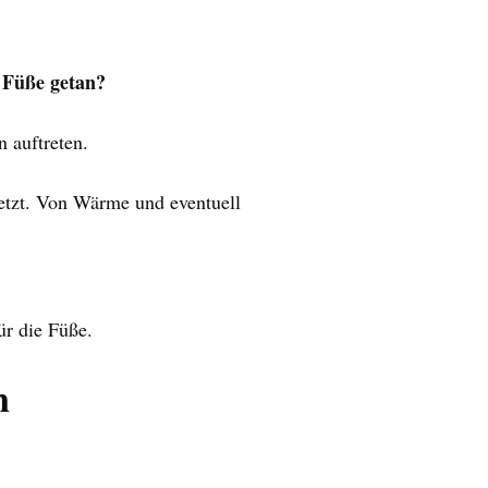
e Füße getan?
 auftreten.
etzt. Von Wärme und eventuell
ür die Füße.
n